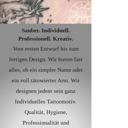
Sauber. Individuell.
Professionell. Kreativ.
Vom ersten Entwurf bis zum
fertigen Design. Wir bieten fast
alles, ob ein simpler Name oder
ein voll tätowierter Arm. Wir
designen jedem sein ganz
Individuelles Tattoomotiv.
Qualität, Hygiene,
Professionalität und