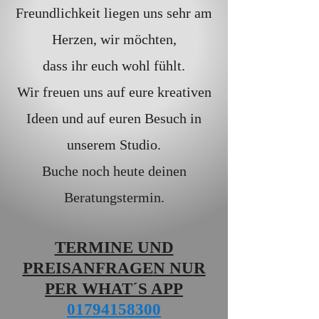
Freundlichkeit liegen uns sehr am
Herzen, wir möchten,
dass ihr euch wohl fühlt.
Wir freuen uns auf eure kreativen
Ideen und auf euren Besuch in
unserem Studio.
Buche noch heute deinen
Beratungstermin.
TERMINE UND
PREISANFRAGE
N NU
R
PER WHAT´S APP
01794158300